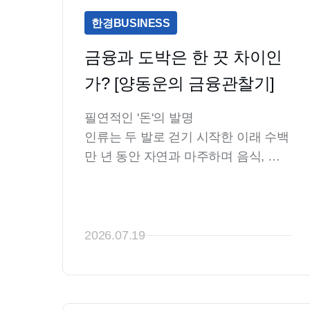
한경BUSINESS
금융과 도박은 한 끗 차이인
가? [양동운의 금융관찰기]
필연적인 '돈'의 발명

인류는 두 발로 걷기 시작한 이래 수백
만 년 동안 자연과 마주하며 음식, 땔
감 등 필요한 물자를 얻어 냈습니다. 
그러다 약 1만년 전 농경과 목축의 기
술을 익혀 생산경제로 전환되는 '신석
기 혁명'을 맞이했습니다. 생산력 증대
2026.07.19
에 따라 남는 물자가 거래되는 시장이 
자연스럽게 형성되었습니다. 그 과정
에서 유통되는 물건들의 가치를 측정