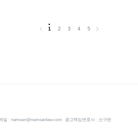
뤄져 있을까요.
1
2
3
4
5
 : namsan@namsanlaw.com
광고책임변호사 : 선구완