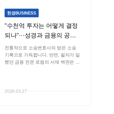
한경BUSINESS
"수천억 투자는 어떻게 결정
되나"···성경과 금융의 공통
점 [양동운의 금융 관찰기]
전통적으로 소송변호사의 방은 소송
기록으로 가득합니다. 반면, 필자가 일
했던 금융 전문 로펌의 서재 벽면은 두
툼한 바이블(Bible)로 채워져 있었습니
다. 여기서 바이블이란 금융계약서류
집(Transaction Bible)으로, 기독교의 
경전(the Bible)과는 전혀 다른 문서입
2026.03.27
니다.