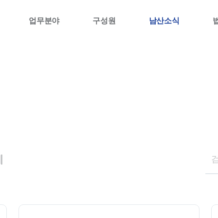
업무분야
구성원
남산소식
례