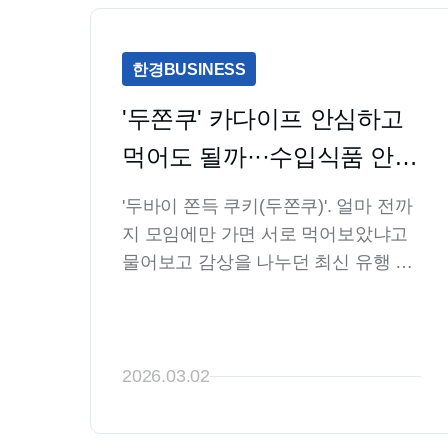
한경BUSINESS
'두쫀쿠' 카다이프 안심하고 
먹어도 될까···수입식품 안전
의 비밀 [정재영의 식품의약 
'두바이 쫀득 쿠키(두쫀쿠)'. 얼마 전까
톺아보기]
지 모임에만 가면 서로 먹어보았냐고 
물어보고 감상을 나누던 최신 유행 아
이템이었습니다. 개인적으로는 구입
도 쉽지 않아 가까운 사람의 선물로 겨
우 맛볼 수 있었던 과자이기도 합니다. 
다만 역대급 열풍 이후 이례적으로 짧
2026.03.02
은 기간에 인기가 식었다는 평가를 받
기도 합니다. 지나치게 높아진 가격의 