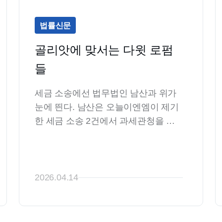
중심으로 이루어지는 무수한 금융거
래와 실물거래의 흐름이 맞물려 회전
법률신문
하며 국민경제의 거대한 바퀴를 돌리
는 역동적 시스템입니다.
골리앗에 맞서는 다윗 로펌
들
세금 소송에선 법무법인 남산과 위가 
눈에 띈다. 남산은 오늘이엔엠이 제기
한 세금 소송 2건에서 과세관청을 대
리하고 있다. 오늘이엔엠은 안테나 전
문 기업으로 코스닥 상장사다.
2026.04.14