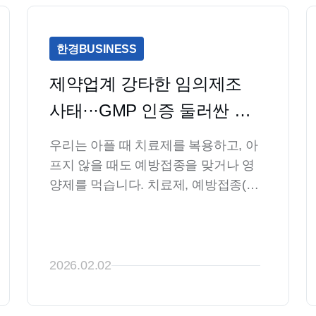
한경BUSINESS
제약업계 강타한 임의제조 
사태···GMP 인증 둘러싼 분
쟁 [정재영의 식품의약 톺아
우리는 아플 때 치료제를 복용하고, 아
보기]
프지 않을 때도 예방접종을 맞거나 영
양제를 먹습니다. 치료제, 예방접종(주
사), 영양제는 모두 의약품에 해당합니
다. 의약품은 우리 곁에 항상 자리잡고 
있고, 현대인의 생활에서 빼놓을 수 없
는 필수품목입니다. 이처럼 우리에게 
2026.02.02
필수적인 의약품은 어떤 제도를 통해 
안전하게 생산되도록 관리체계가 이