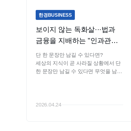
하고 손쉽게 교환을 매개해 줄 '돈'의 
발명은 필연에 가까웠을 겁니다. 고대 
한경BUSINESS
문명에서 두루 발견되는 '돈'의 흔적들
보이지 않는 독화살···법과 
금융을 지배하는 "인과관계" 
[양동운의 금융 관찰기]
단 한 문장만 남길 수 있다면?

세상의 지식이 곧 사라질 상황에서 단 
한 문장만 남길 수 있다면 무엇을 남기
겠습니까? 물리학자 리처드 파인만은 
"모든 물질은 원자(atoms)로 이루어져 
있다"는 문장을 택했습니다. 이것만 남
기면 현대 과학지식까지 되살릴 수 있
2026.04.24
다는 판단으로 보입니다.