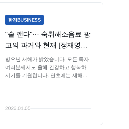
한경BUSINESS
"술 깬다"··· 숙취해소음료 광
고의 과거와 현재 [정재영의 
식품의약 톺아보기]
병오년 새해가 밝았습니다. 모든 독자 
여러분께서도 올해 건강하고 행복하
시기를 기원합니다. 연초에는 새해를 
기념하며 가까운 분들과 개인적으로
나 업무적으로나 술자리를 많이 갖게 
되실 것으로 예상됩니다. 저도 그렇습
니다. 이런 술자리에서 빼먹을 수 없는 
2026.01.05
것이 속칭 '숙취해소음료'입니다.